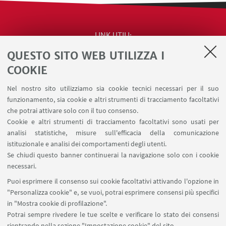
LINK UTILI
QUESTO SITO WEB UTILIZZA I
Contatti
Area riservata
COOKIE
Segnala iniziative di impegno pubblico e
Nel nostro sito utilizziamo sia cookie tecnici necessari per il suo
comunicazione (riservato ai docenti)
funzionamento, sia cookie e altri strumenti di tracciamento facoltativi
Carta dei servizi
che potrai attivare solo con il tuo consenso.
Cookie e altri strumenti di tracciamento facoltativi sono usati per
analisi statistiche, misure sull'efficacia della comunicazione
SEGUI IL DIPARTIMENTO SU:
istituzionale e analisi dei comportamenti degli utenti.
Se chiudi questo banner continuerai la navigazione solo con i cookie
necessari.
SEGUI UNIBO SU:
Puoi esprimere il consenso sui cookie facoltativi attivando l'opzione in
"Personalizza cookie" e, se vuoi, potrai esprimere consensi più specifici
in "Mostra cookie di profilazione".
Potrai sempre rivedere le tue scelte e verificare lo stato dei consensi
rientrando nella sezione "Impostazione cookie" del sito.