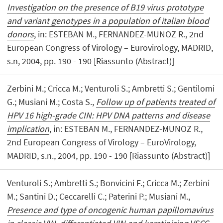
Investigation on the presence of B19 virus prototype
and variant genotypes in a population of italian blood
donors
, in: ESTEBAN M., FERNANDEZ-MUNOZ R., 2nd
European Congress of Virology – Eurovirology, MADRID,
s.n, 2004, pp. 190 - 190 [Riassunto (Abstract)]
Zerbini M.; Cricca M.; Venturoli S.; Ambretti S.; Gentilomi
G.; Musiani M.; Costa S.,
Follow up of patients treated of
HPV 16 high-grade CIN: HPV DNA patterns and disease
implication
, in: ESTEBAN M., FERNANDEZ-MUNOZ R.,
2nd European Congress of Virology – EuroVirology,
MADRID, s.n., 2004, pp. 190 - 190 [Riassunto (Abstract)]
Venturoli S.; Ambretti S.; Bonvicini F.; Cricca M.; Zerbini
M.; Santini D.; Ceccarelli C.; Paterini P.; Musiani M.,
Presence and type of oncogenic human papillomavirus