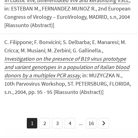
in classic VIN, differentiated VIN and keratinizing VSCC
,
in: ESTEBAN M., FERNANDEZ-MUNOZ R., 2nd European
Congress of Virology – EuroVirology, MADRID, s.n, 2004
[Riassunto (Abstract)]
C. Filippone; F. Bonvicini; S. Delbarba; E. Manaresi; M.
Cricca; M. Musiani; M. Zerbini; G. Gallinella.,
Investigation on the presence of B19 virus prototype
and variant genotypes in a population of italian blood
donors by a multiplex PCR assay
, in: MUZYCZKA N.,
10th Parvovirus Workshop, ST. PETERSBURG, FLORIDA,
s.n., 2004, pp. 95 - 95 [Riassunto (Abstract)]
1
2
3
4
...
16