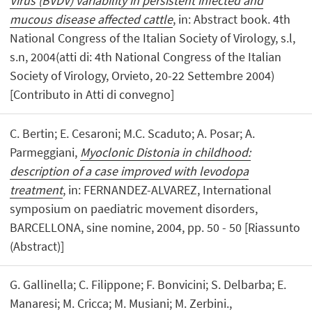
Virus (BVDV) variability in persistent infected and
mucous disease affected cattle
, in: Abstract book. 4th
National Congress of the Italian Society of Virology, s.l,
s.n, 2004(atti di: 4th National Congress of the Italian
Society of Virology, Orvieto, 20-22 Settembre 2004)
[Contributo in Atti di convegno]
C. Bertin; E. Cesaroni; M.C. Scaduto; A. Posar; A.
Parmeggiani,
Myoclonic Distonia in childhood:
description of a case improved with levodopa
treatment
, in: FERNANDEZ-ALVAREZ, International
symposium on paediatric movement disorders,
BARCELLONA, sine nomine, 2004, pp. 50 - 50 [Riassunto
(Abstract)]
G. Gallinella; C. Filippone; F. Bonvicini; S. Delbarba; E.
Manaresi; M. Cricca; M. Musiani; M. Zerbini.,