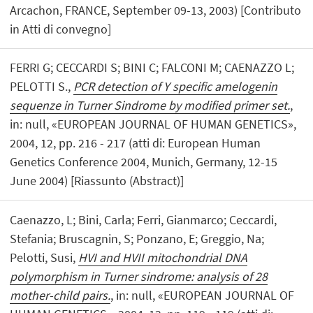
Arcachon, FRANCE, September 09-13, 2003) [Contributo
in Atti di convegno]
FERRI G; CECCARDI S; BINI C; FALCONI M; CAENAZZO L;
PELOTTI S.,
PCR detection of Y specific amelogenin
sequenze in Turner Sindrome by modified primer set.
,
in: null, «EUROPEAN JOURNAL OF HUMAN GENETICS»,
2004, 12, pp. 216 - 217 (atti di: European Human
Genetics Conference 2004, Munich, Germany, 12-15
June 2004) [Riassunto (Abstract)]
Caenazzo, L; Bini, Carla; Ferri, Gianmarco; Ceccardi,
Stefania; Bruscagnin, S; Ponzano, E; Greggio, Na;
Pelotti, Susi,
HVI and HVII mitochondrial DNA
polymorphism in Turner sindrome: analysis of 28
mother-child pairs.
, in: null, «EUROPEAN JOURNAL OF