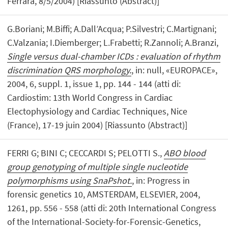
Ferrara, 8/5/2004) [Riassunto (Abstract)]
G.Boriani; M.Biffi; A.Dall’Acqua; P.Silvestri; C.Martignani;
C.Valzania; I.Diemberger; L.Frabetti; R.Zannoli; A.Branzi,
Single versus dual-chamber ICDs : evaluation of rhythm
discrimination QRS morphology.
, in: null, «EUROPACE»,
2004, 6, suppl. 1, issue 1, pp. 144 - 144 (atti di:
Cardiostim: 13th World Congress in Cardiac
Electophysiology and Cardiac Techniques, Nice
(France), 17-19 juin 2004) [Riassunto (Abstract)]
FERRI G; BINI C; CECCARDI S; PELOTTI S.,
ABO blood
group genotyping of multiple single nucleotide
polymorphisms using SnaPshot.
, in: Progress in
forensic genetics 10, AMSTERDAM, ELSEVIER, 2004,
1261, pp. 556 - 558 (atti di: 20th International Congress
of the International-Society-for-Forensic-Genetics,