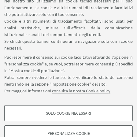
Nel nostro sito utilizziamo sia cookie tecnici necessari per il suo
comunicazione (riservato ai docenti)
funzionamento, sia cookie e altri strumenti di tracciamento facoltativi
Carta dei servizi
che potrai attivare solo con il tuo consenso.
Cookie e altri strumenti di tracciamento facoltativi sono usati per
analisi statistiche, misure sull'efficacia della comunicazione
SEGUI IL DIPARTIMENTO SU:
istituzionale e analisi dei comportamenti degli utenti.
Se chiudi questo banner continuerai la navigazione solo con i cookie
necessari.
SEGUI UNIBO SU:
Puoi esprimere il consenso sui cookie facoltativi attivando l'opzione in
"Personalizza cookie" e, se vuoi, potrai esprimere consensi più specifici
in "Mostra cookie di profilazione".
Potrai sempre rivedere le tue scelte e verificare lo stato dei consensi
rientrando nella sezione "Impostazione cookie" del sito.
APP:
Per maggiori informazioni
consulta la nostra Cookie policy
.
SOLO COOKIE NECESSARI
COOKIE DI PROFILAZIONE - FACOLTATIVI
©Copyright 2026 - ALMA MATER STUDIORUM - Università di
Si tratta di cookie utilizzati per analizzare le caratteristiche della navigazione
Bologna - Via Zamboni, 33 - 40126 Bologna - PI: 01131710376 - CF:
PERSONALIZZA COOKIE
degli utenti, creare profili in base al loro comportamento sul sito, per analisi