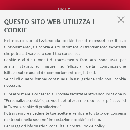
LINK UTILI
QUESTO SITO WEB UTILIZZA I
Contatti
Area riservata
COOKIE
Segnala iniziative di impegno pubblico e
Nel nostro sito utilizziamo sia cookie tecnici necessari per il suo
comunicazione (riservato ai docenti)
funzionamento, sia cookie e altri strumenti di tracciamento facoltativi
Carta dei servizi
che potrai attivare solo con il tuo consenso.
Cookie e altri strumenti di tracciamento facoltativi sono usati per
analisi statistiche, misure sull'efficacia della comunicazione
SEGUI IL DIPARTIMENTO SU:
istituzionale e analisi dei comportamenti degli utenti.
Se chiudi questo banner continuerai la navigazione solo con i cookie
necessari.
SEGUI UNIBO SU:
Puoi esprimere il consenso sui cookie facoltativi attivando l'opzione in
"Personalizza cookie" e, se vuoi, potrai esprimere consensi più specifici
in "Mostra cookie di profilazione".
Potrai sempre rivedere le tue scelte e verificare lo stato dei consensi
rientrando nella sezione "Impostazione cookie" del sito.
APP:
Per maggiori informazioni
consulta la nostra Cookie policy
.