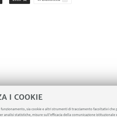
ZA I COOKIE
uo funzionamento, sia cookie e altri strumenti di tracciamento facoltativi che 
er analisi statistiche, misure sull'efficacia della comunicazione istituzionale
iziative di impegno pubblico e comunicazione (riservato ai 