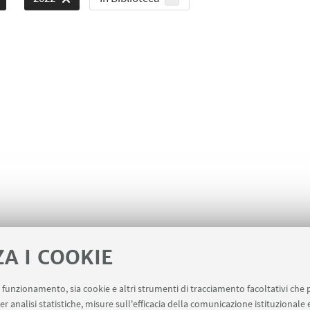
ZA I COOKIE
uo funzionamento, sia cookie e altri strumenti di tracciamento facoltativi che 
er analisi statistiche, misure sull'efficacia della comunicazione istituzionale
iziative di impegno pubblico e comunicazione (riservato ai 