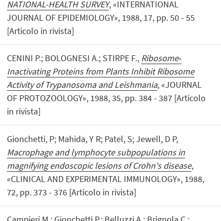
NATIONAL-HEALTH SURVEY
, «INTERNATIONAL
JOURNAL OF EPIDEMIOLOGY», 1988, 17, pp. 50 - 55
[Articolo in rivista]
CENINI P.; BOLOGNESI A.; STIRPE F.,
Ribosome‐
Inactivating Proteins from Plants Inhibit Ribosome
Activity of Trypanosoma and Leishmania
, «JOURNAL
OF PROTOZOOLOGY», 1988, 35, pp. 384 - 387 [Articolo
in rivista]
Gionchetti, P; Mahida, Y R; Patel, S; Jewell, D P,
Macrophage and lymphocyte subpopulations in
magnifying endoscopic lesions of Crohn's disease
,
«CLINICAL AND EXPERIMENTAL IMMUNOLOGY», 1988,
72, pp. 373 - 376 [Articolo in rivista]
Campieri M.; Gionchetti P.; Belluzzi A.; Brignola C.;