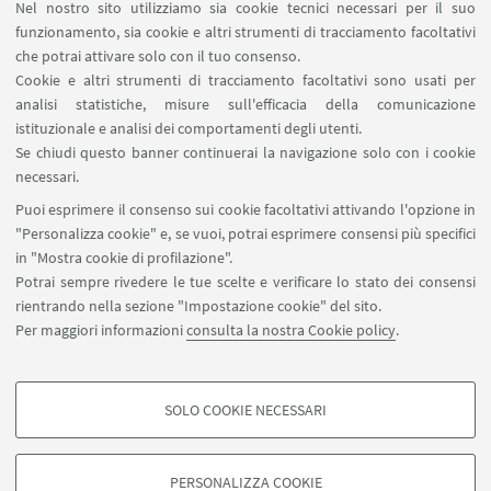
Nel nostro sito utilizziamo sia cookie tecnici necessari per il suo
comunicazione (riservato ai docenti)
funzionamento, sia cookie e altri strumenti di tracciamento facoltativi
Carta dei servizi
che potrai attivare solo con il tuo consenso.
Cookie e altri strumenti di tracciamento facoltativi sono usati per
analisi statistiche, misure sull'efficacia della comunicazione
SEGUI IL DIPARTIMENTO SU:
istituzionale e analisi dei comportamenti degli utenti.
Se chiudi questo banner continuerai la navigazione solo con i cookie
necessari.
SEGUI UNIBO SU:
Puoi esprimere il consenso sui cookie facoltativi attivando l'opzione in
"Personalizza cookie" e, se vuoi, potrai esprimere consensi più specifici
in "Mostra cookie di profilazione".
Potrai sempre rivedere le tue scelte e verificare lo stato dei consensi
rientrando nella sezione "Impostazione cookie" del sito.
APP:
Per maggiori informazioni
consulta la nostra Cookie policy
.
SOLO COOKIE NECESSARI
COOKIE DI PROFILAZIONE - FACOLTATIVI
©Copyright 2026 - ALMA MATER STUDIORUM - Università di
Si tratta di cookie utilizzati per analizzare le caratteristiche della navigazione
Bologna - Via Zamboni, 33 - 40126 Bologna - PI: 01131710376 - CF:
PERSONALIZZA COOKIE