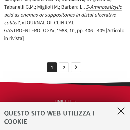
Tabanelli G.M.; Miglioli M.; Barbara L.,
5-Aminosalicylic
acid as enemas or suppositories in distal ulcerative
colitis?
, «JOURNAL OF CLINICAL
GASTROENTEROLOGY», 1988, 10, pp. 406 - 409 [Articolo
in rivista]
1
2
LINK UTILI
QUESTO SITO WEB UTILIZZA I
Contatti
Area riservata
COOKIE
Segnala iniziative di impegno pubblico e