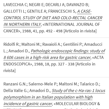
LAVECCHIA C; NEGRI E; DECARLI A; DAVANZO B;
GALLOTTI L; GENTILE A; FRANCESCHI S,
A CASE-
CONTROL STUDY OF DIET AND COLO-RECTAL CANCER
IN NORTHERN ITALY
, «INTERNATIONAL JOURNAL OF
CANCER», 1988, 41, pp. 492 - 498 [Articolo in rivista]
Ridolfi R.; Maltoni M.; Ravaioli A.; Gentilini P.; Amaducci
L.; Amadori D.,
Pathologic endoscopic findings: study of
8 606 cases in a high-risk area for gastric cancer
, «ACTA
ENDOSCOPICA», 1988, 18, pp. 327 - 338 [Articolo in
rivista]
Ranzani G.N.; Salerno-Mele P.; Maltoni M.; Talarico D.;
Della Valle G.; Amadori D.,
Study of the c-Ha-ras-1 locus
polymorphism in an Italian population with high
incidence of gastric cancer
, «MOLECULAR BIOLOGY &