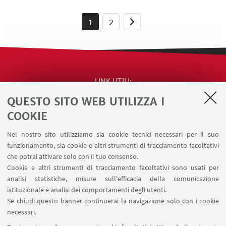
1
2
LINK UTILI
QUESTO SITO WEB UTILIZZA I
Contatti
Area riservata
COOKIE
Segnala iniziative di impegno pubblico e
Nel nostro sito utilizziamo sia cookie tecnici necessari per il suo
comunicazione (riservato ai docenti)
funzionamento, sia cookie e altri strumenti di tracciamento facoltativi
Carta dei servizi
che potrai attivare solo con il tuo consenso.
Cookie e altri strumenti di tracciamento facoltativi sono usati per
analisi statistiche, misure sull'efficacia della comunicazione
SEGUI IL DIPARTIMENTO SU:
istituzionale e analisi dei comportamenti degli utenti.
Se chiudi questo banner continuerai la navigazione solo con i cookie
necessari.