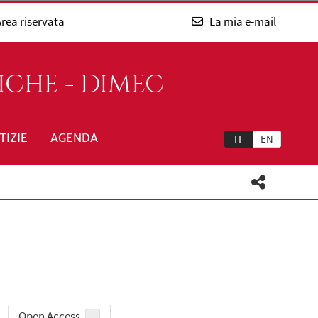
rea riservata
La mia e-mail
ICHE - DIMEC
TIZIE
AGENDA
IT
EN
Open Access