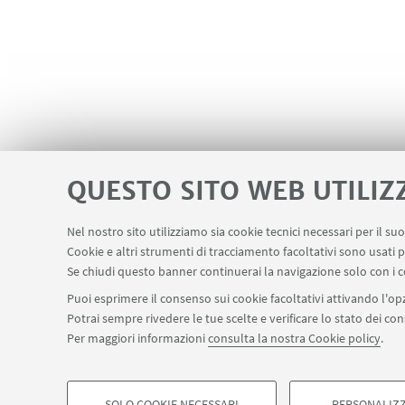
QUESTO SITO WEB UTILIZ
Nel nostro sito utilizziamo sia cookie tecnici necessari per il s
Cookie e altri strumenti di tracciamento facoltativi sono usati p
Contatti
Area riservata
Segnala in
LINK UTILI
Se chiudi questo banner continuerai la navigazione solo con i c
Puoi esprimere il consenso sui cookie facoltativi attivando l'opz
Potrai sempre rivedere le tue scelte e verificare lo stato dei c
SEGUI IL DIPARTIMENTO SU:
Per maggiori informazioni
consulta la nostra Cookie policy
.
©Copyright 2026 - ALMA MATER STUDIORUM - Università di Bologn
Privacy
Note legali
Informazioni sul sito e accessibilità
Imp
SOLO COOKIE NECESSARI
PERSONALIZZ