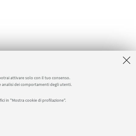
potrai attivare solo con il tuo consenso.
 e analisi dei comportamenti degli utenti.
docenti)
Carta dei servizi
ici in "Mostra cookie di profilazione".
APP:
76