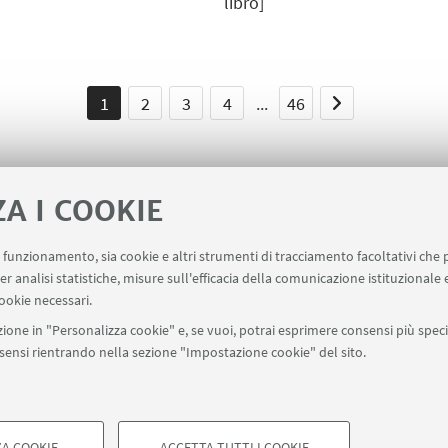
libro]
1
2
3
4
...
46
ZA I COOKIE
uo funzionamento, sia cookie e altri strumenti di tracciamento facoltativi che 
er analisi statistiche, misure sull'efficacia della comunicazione istituzionale
iziative di impegno pubblico e comunicazione (riservato ai 
ookie necessari.
ione in "Personalizza cookie" e, se vuoi, potrai esprimere consensi più specif
onsensi rientrando nella sezione "Impostazione cookie" del sito.
SEGUI UNIBO SU:
a - Via Zamboni, 33 - 40126 Bologna - PI: 01131710376 - CF: 800070103
ostazioni Cookie
A COOKIE
ACCETTA TUTTI I COOKIE