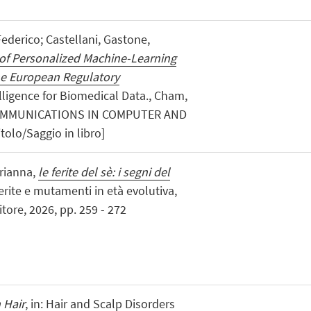
Federico; Castellani, Gastone,
f Personalized Machine-Learning
he European Regulatory
ntelligence for Biomedical Data., Cham,
7 (COMMUNICATIONS IN COMPUTER AND
lo/Saggio in libro]
Arianna,
le ferite del sè: i segni del
 ferite e mutamenti in età evolutiva,
tore, 2026, pp. 259 - 272
 Hair
, in: Hair and Scalp Disorders