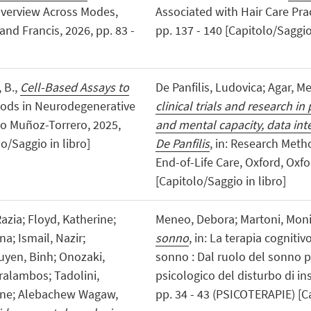
Overview Across Modes,
Associated with Hair Care Pra
and Francis, 2026, pp. 83 -
pp. 137 - 140 [Capitolo/Saggio 
, B.,
Cell-Based Assays to
De Panfilis, Ludovica; Agar, M
thods in Neurodegenerative
clinical trials and research in 
go Muñoz-Torrero, 2025,
and mental capacity, data inte
/Saggio in libro]
De Panfilis
, in: Research Meth
End-of-Life Care, Oxford, Oxfor
[Capitolo/Saggio in libro]
azia; Floyd, Katherine;
Meneo, Debora; Martoni, Moni
na; Ismail, Nazir;
sonno
, in: La terapia cognit
uyen, Binh; Onozaki,
sonno : Dal ruolo del sonno p
aralambos; Tadolini,
psicologico del disturbo di in
dine; Alebachew Wagaw,
pp. 34 - 43 (PSICOTERAPIE) [Ca