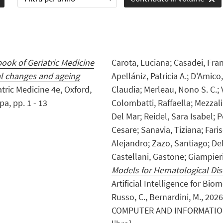
ook of Geriatric Medicine
Carota, Luciana; Casadei, Fran
al changes and ageing
Apellániz, Patricia A.; D'Amico
atric Medicine 4e, Oxford,
Claudia; Merleau, Nono S. C.; 
pa, pp. 1 - 13
Colombatti, Raffaella; Mezzali
Del Mar; Reidel, Sara Isabel; P
Cesare; Sanavia, Tiziana; Faris
Alejandro; Zazo, Santiago; Del
Castellani, Gastone; Giampieri
Models for Hematological Di
Artificial Intelligence for Bi
Russo, C., Bernardini, M., 20
COMPUTER AND INFORMATION 