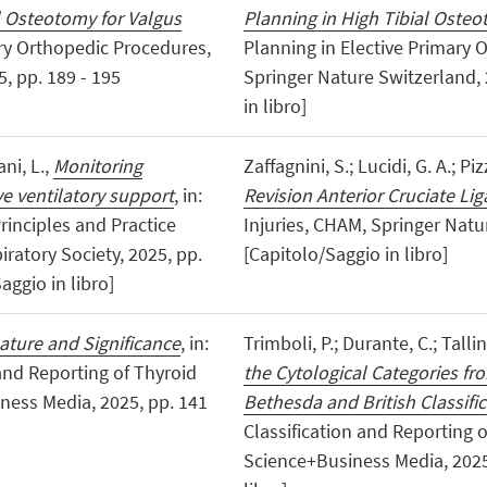
l Osteotomy for Valgus
Planning in High Tibial Oste
mary Orthopedic Procedures,
Planning in Elective Primary
, pp. 189 - 195
Springer Nature Switzerland, 
in libro]
ani, L.,
Monitoring
Zaffagnini, S.; Lucidi, G. A.; Pi
e ventilatory support
, in:
Revision Anterior Cruciate L
rinciples and Practice
Injuries, CHAM, Springer Natu
ratory Society, 2025, pp.
[Capitolo/Saggio in libro]
ggio in libro]
ature and Significance
, in:
Trimboli, P.; Durante, C.; Tallin
 and Reporting of Thyroid
the Cytological Categories fr
iness Media, 2025, pp. 141
Bethesda and British Classifi
Classification and Reporting o
Science+Business Media, 2025,