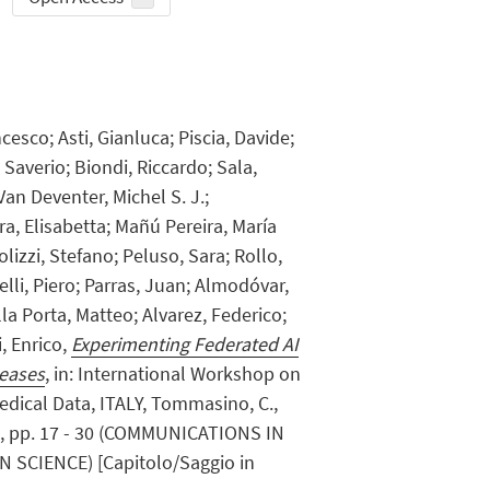
cesco; Asti, Gianluca; Piscia, Davide;
, Saverio; Biondi, Riccardo; Sala,
Van Deventer, Michel S. J.;
ra, Elisabetta; Mañú Pereira, María
olizzi, Stefano; Peluso, Sara; Rollo,
elli, Piero; Parras, Juan; Almodóvar,
la Porta, Matteo; Alvarez, Federico;
, Enrico,
Experimenting Federated AI
seases
, in: International Workshop on
omedical Data, ITALY, Tommasino, C.,
26, pp. 17 - 30 (COMMUNICATIONS IN
SCIENCE) [Capitolo/Saggio in