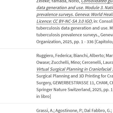
Zeleke; Yamada, Norio,
Consolidated gu
data generation and use. Module 3. Nati
prevalence surveys. Geneva: World Healt
Licence: CC BY-NC-SA 3.0 IGO
, in: Conso
tuberculosis data generation and use. M
tuberculosis prevalence surveys., Genev
Organization, 2025, pp. 1 - 336 [Capitolo/
Ruggiero, Federica; Bianchi, Alberto; Mar
Owase; Zucchelli, Mino; Cercenelli, Laur
Virtual Surgical Planning in Craniofacial
Surgical Planning and 3D Printing for Cr
Surgery, GEWERBESTRASSE 11, CHAM, C
Springer Nature Switzerland, 2025, pp. 1
in libro]
Grassi, A.; Agostinone, P.; Dal Fabbro, G.; 