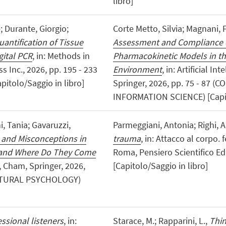
libro]
; Durante, Giorgio;
Corte Metto, Silvia; Magnani, 
uantification of Tissue
Assessment and Compliance o
gital PCR
, in: Methods in
Pharmacokinetic Models in t
 Inc., 2026, pp. 195 - 233
Environment
, in: Artificial I
tolo/Saggio in libro]
Springer, 2026, pp. 75 - 8
INFORMATION SCIENCE) [Capito
i, Tania; Gavaruzzi,
Parmeggiani, Antonia; Righi, 
 and Misconceptions in
trauma
, in: Attacco al corpo.
y and Where Do They Come
Roma, Pensiero Scientifico Edi
, Cham, Springer, 2026,
[Capitolo/Saggio in libro]
ULTURAL PSYCHOLOGY)
essional listeners
, in:
Starace, M.; Rapparini, L.,
Thin