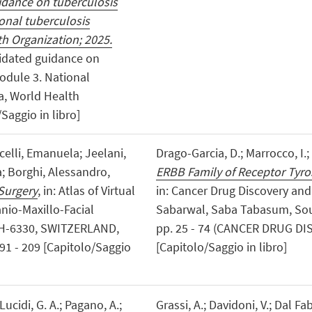
idance on tuberculosis
onal tuberculosis
h Organization; 2025.
lidated guidance on
odule 3. National
a, World Health
Saggio in libro]
celli, Emanuela; Jeelani,
Drago-Garcia, D.; Marrocco, I.;
a; Borghi, Alessandro,
ERBB Family of Receptor Tyros
 Surgery
, in: Atlas of Virtual
in: Cancer Drug Discovery a
anio-Maxillo-Facial
Sabarwal, Saba Tabasum, Soum
H-6330, SWITZERLAND,
pp. 25 - 74 (CANCER DRUG 
91 - 209 [Capitolo/Saggio
[Capitolo/Saggio in libro]
Lucidi, G. A.; Pagano, A.;
Grassi, A.; Davidoni, V.; Dal Fa