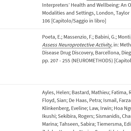
Interpreters’ Health and Wellbeing: An 
Modalities and Settings, London, Taylor 
106 [Capitolo/Saggio in libro]
Poeta, E.; Massenzio, F.; Babini, G.; Monti
Assess Neuroprotective Activity
, in: Me
Disease Drug Discovery, Barcellona, Die
pp. 207 - 255 (NEUROMETHODS) [Capitolo
Ayles, Helen; Bastard, Mathieu; Fatima, R
Floyd, Sian; De Haas, Petra; Ismail, Farza
Klinkenberg, Eveline; Law, Irwin; Hoa Ng
Ikushi; Sekibira, Rogers; Sismanidis, Ch
Marina; Tahseen, Sabira; Tiemersma, E