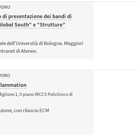
AVORO
 di presentazione dei bandi di
Global South" e "Strutture"
ale dell'Università di Bologna. Maggiori
ntranet di Ateneo.
AVORO
nflammation
iglione 1, II piano IRCCS Policlinico di
zione, con rilascio ECM