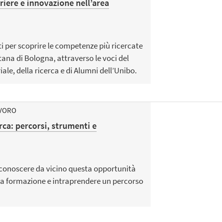
iere e innovazione nell’area
ti per scoprire le competenze più ricercate
tana di Bologna, attraverso le voci del
le, della ricerca e di Alumni dell’Unibo.
AVORO
rca: percorsi, strumenti e
 conoscere da vicino questa opportunità
ua formazione e intraprendere un percorso