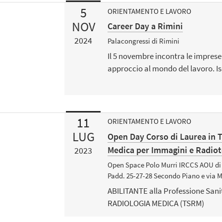
5
ORIENTAMENTO E LAVORO
NOV
Career Day a Rimini
2024
Palacongressi di Rimini
Il 5 novembre incontra le imprese
approccio al mondo del lavoro. Isc
11
ORIENTAMENTO E LAVORO
LUG
Open Day Corso di Laurea in T
Medica per Immagini e Radiot
2023
Open Space Polo Murri IRCCS AOU di 
Padd. 25-27-28 Secondo Piano e via 
ABILITANTE alla Professione Sani
RADIOLOGIA MEDICA (TSRM)