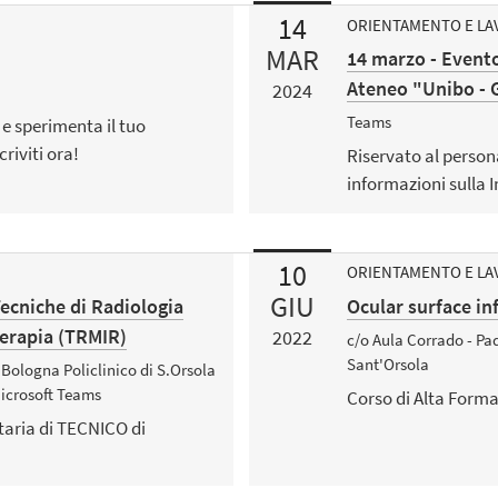
14
ORIENTAMENTO E L
MAR
14 marzo - Evento
Ateneo "Unibo - 
2024
Teams
 e sperimenta il tuo
riviti ora!
Riservato al person
informazioni sulla I
10
ORIENTAMENTO E L
GIU
ecniche di Radiologia
Ocular surface i
erapia (TRMIR)
2022
c/o Aula Corrado - Pad
Sant'Orsola
Bologna Policlinico di S.Orsola
Microsoft Teams
Corso di Alta Forma
taria di TECNICO di