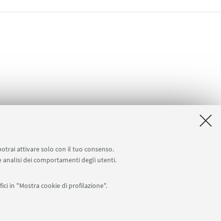
potrai attivare solo con il tuo consenso.
 e analisi dei comportamenti degli utenti.
docenti)
Carta dei servizi
ici in "Mostra cookie di profilazione".
APP: