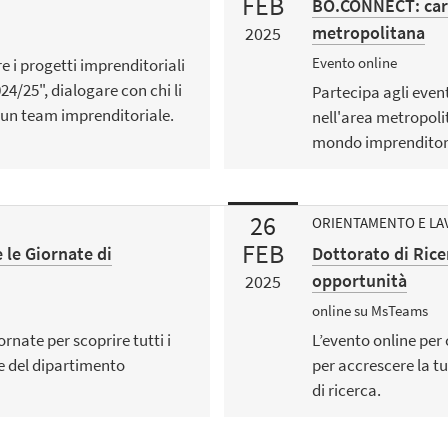
FEB
BO.CONNECT: carr
metropolitana
2025
Evento online
e i progetti imprenditoriali
24/25", dialogare con chi li
Partecipa agli even
i un team imprenditoriale.
nell'area metropoli
mondo imprenditoria
26
ORIENTAMENTO E L
FEB
e le Giornate di
Dottorato di Rice
opportunità
2025
online su MsTeams
rnate per scoprire tutti i
L’evento online per
le del dipartimento
per accrescere la t
di ricerca.