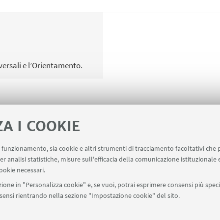
ersali e l’Orientamento.
ZA I COOKIE
uo funzionamento, sia cookie e altri strumenti di tracciamento facoltativi che 
er analisi statistiche, misure sull'efficacia della comunicazione istituzionale
iziative di impegno pubblico e comunicazione (riservato ai 
ookie necessari.
ione in "Personalizza cookie" e, se vuoi, potrai esprimere consensi più specif
onsensi rientrando nella sezione "Impostazione cookie" del sito.
SEGUI UNIBO SU: