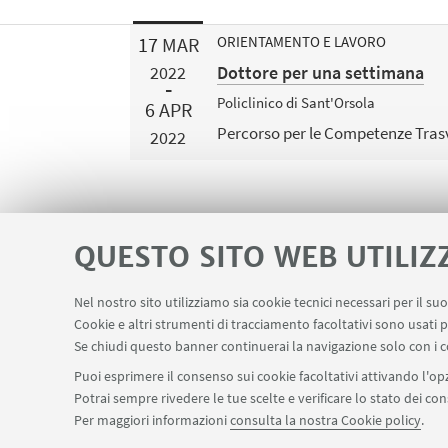
17
MAR
ORIENTAMENTO E LAVORO
Dottore per una settimana
2022
Policlinico di Sant'Orsola
6
APR
Percorso per le Competenze Trasv
2022
QUESTO SITO WEB UTILIZ
Nel nostro sito utilizziamo sia cookie tecnici necessari per il s
Cookie e altri strumenti di tracciamento facoltativi sono usati p
Contatti
Area riservata
Segnala in
LINK UTILI
Se chiudi questo banner continuerai la navigazione solo con i c
Puoi esprimere il consenso sui cookie facoltativi attivando l'opz
Potrai sempre rivedere le tue scelte e verificare lo stato dei c
SEGUI IL DIPARTIMENTO SU:
Per maggiori informazioni
consulta la nostra Cookie policy
.