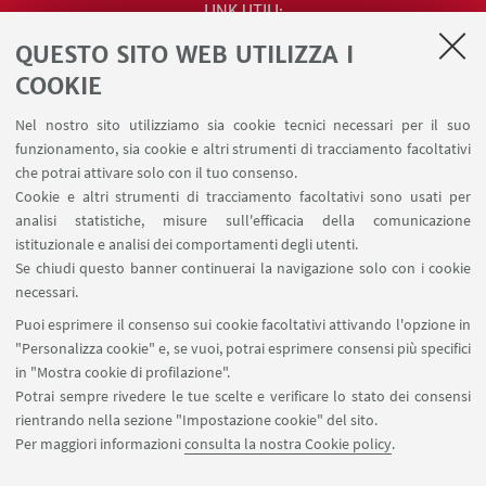
LINK UTILI
QUESTO SITO WEB UTILIZZA I
Contatti
Area riservata
COOKIE
Segnala iniziative di impegno pubblico e
Nel nostro sito utilizziamo sia cookie tecnici necessari per il suo
comunicazione (riservato ai docenti)
funzionamento, sia cookie e altri strumenti di tracciamento facoltativi
Carta dei servizi
che potrai attivare solo con il tuo consenso.
Cookie e altri strumenti di tracciamento facoltativi sono usati per
analisi statistiche, misure sull'efficacia della comunicazione
SEGUI IL DIPARTIMENTO SU:
istituzionale e analisi dei comportamenti degli utenti.
Se chiudi questo banner continuerai la navigazione solo con i cookie
necessari.
SEGUI UNIBO SU:
Puoi esprimere il consenso sui cookie facoltativi attivando l'opzione in
"Personalizza cookie" e, se vuoi, potrai esprimere consensi più specifici
in "Mostra cookie di profilazione".
Potrai sempre rivedere le tue scelte e verificare lo stato dei consensi
rientrando nella sezione "Impostazione cookie" del sito.
APP:
Per maggiori informazioni
consulta la nostra Cookie policy
.