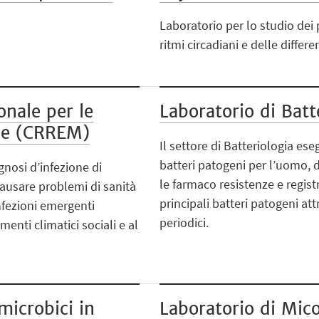
Laboratorio per lo studio dei 
ritmi circadiani e delle differe
onale per le
Laboratorio di Batt
he (CRREM)
Il settore di Batteriologia ese
batteri patogeni per l’uomo, d
gnosi d’infezione di
le farmaco resistenze e regis
usare problemi di sanità
principali batteri patogeni att
nfezioni emergenti
periodici.
enti climatici sociali e al
microbici in
Laboratorio di Mico