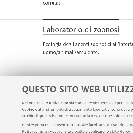
correlati.
Laboratorio di zoonosi
Ecologia degli agenti zoonotici all’interf
uomo/animali/ambiente.
QUESTO SITO WEB UTILIZ
Nel nostro sito utilizziamo sia cookie tecnici necessari per il s
Contatti
Area riservata
Segnala in
Cookie e altri strumenti di tracciamento facoltativi sono usati p
LINK UTILI
Se chiudi questo banner continuerai la navigazione solo con i c
Puoi esprimere il consenso sui cookie facoltativi attivando l'opz
Potrai sempre rivedere le tue scelte e verificare lo stato dei c
SEGUI IL DIPARTIMENTO SU: